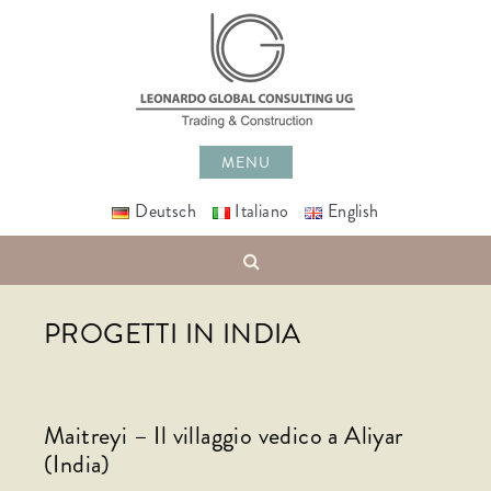
Skip
to
content
MENU
Deutsch
Italiano
English
Search
PROGETTI IN INDIA
Maitreyi – Il villaggio vedico a Aliyar
(India)