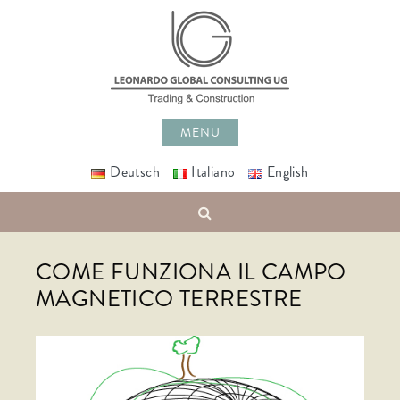
Skip
to
content
MENU
Deutsch
Italiano
English
Search
COME FUNZIONA IL CAMPO
MAGNETICO TERRESTRE