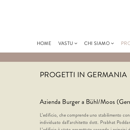
Skip
to
content
HOME
VASTU
CHI SIAMO
PRO
PROGETTI IN GERMANIA
Azienda Burger a Bühl/Moos (Ger
L’edificio, che comprende uno stabilimento con
individuato dall’architetto dott. Prabhat Poddar,
L’edificio è stato progettato secondo i principi d