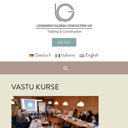
Skip
to
content
MENU
Deutsch
Italiano
English
Search
VASTU KURSE