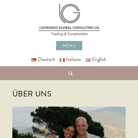
Skip
to
content
MENU
Deutsch
Italiano
English
Search
ÜBER UNS